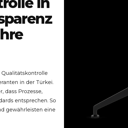
olle in
nsparenz
Ihre
 Qualitätskontrolle
anten in der Türkei.
r, dass Prozesse,
dards entsprechen. So
nd gewährleisten eine