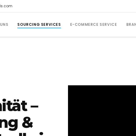
ds.com
 UNS
SOURCING SERVICES
E-COMMERCE SERVICE
BRA
tät –
ung &